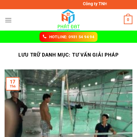
Chuyển
Công ty TNHH MTV cách nhiệt Phát Đạ
đến
nội
0
dung
HOTLINE: 0931 54 94 94
LƯU TRỮ DANH MỤC:
TƯ VẤN GIẢI PHÁP
17
Th6