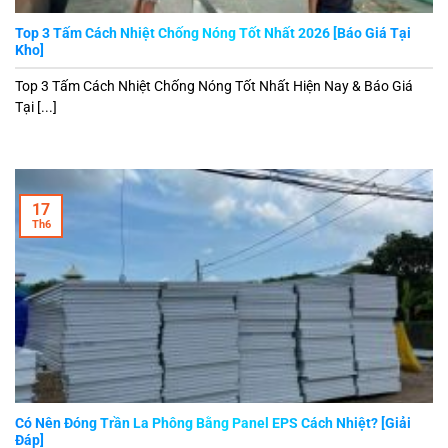
Top 3 Tấm Cách Nhiệt Chống Nóng Tốt Nhất 2026 [Báo Giá Tại
Kho]
Top 3 Tấm Cách Nhiệt Chống Nóng Tốt Nhất Hiện Nay & Báo Giá
Tại [...]
17
Th6
Có Nên Đóng Trần La Phông Bằng Panel EPS Cách Nhiệt? [Giải
Đáp]