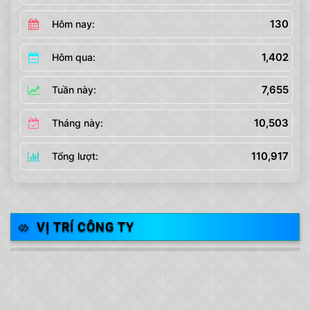
130
Hôm nay:
1,402
Hôm qua:
7,655
Tuần này:
10,503
Tháng này:
110,917
Tổng lượt:
VỊ TRÍ CÔNG TY