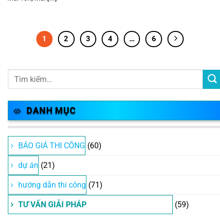
1
2
3
4
…
6
DANH MỤC
BÁO GIÁ THI CÔNG
(60)
dự án
(21)
hướng dẫn thi công
(71)
TƯ VẤN GIẢI PHÁP
(59)