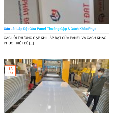
Các Lỗi Lắp Đặt Cửa Panel Thường Gặp & Cách Khắc Phục
CÁC LỖI THƯỜNG GẶP KHI LẮP ĐẶT CỬA PANEL VÀ CÁCH KHẮC
PHỤC TRIỆT ĐỂ [...]
13
Th3