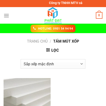
Chuyển
Công ty TNHH MTV cách nhiệt Phát Đạt
đến
nội
0
dung
HOTLINE: 0931 54 94 94
TRANG CHỦ
/
TẤM MÚT XỐP
LỌC