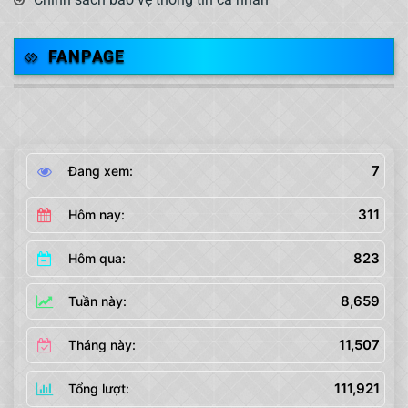
FANPAGE
7
Đang xem:
311
Hôm nay:
823
Hôm qua:
8,659
Tuần này:
11,507
Tháng này:
111,921
Tổng lượt: