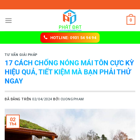
Chuyển
 nhiệt Phát Đạt
đến
nội
0
dung
HOTLINE: 0931 54 94 94
TƯ VẤN GIẢI PHÁP
17 CÁCH CHỐNG NÓNG MÁI TÔN CỰC KỲ
HIỆU QUẢ, TIẾT KIỆM MÀ BẠN PHẢI THỬ
NGAY
ĐÃ ĐĂNG TRÊN
02/04/2024
BỞI
CUONGPHAM
02
Th4