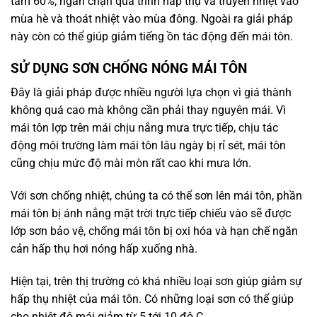
tầm 60%, ngăn chặn quá trình hấp thụ và truyền nhiệt vào
mùa hè và thoát nhiệt vào mùa đông. Ngoài ra giải pháp
này còn có thể giúp giảm tiếng ồn tác động đến mái tôn.
SỬ DỤNG SƠN CHỐNG NÓNG MÁI TÔN
Đây là giải pháp được nhiều người lựa chọn vì giá thành
không quá cao mà không cần phải thay nguyên mái. Vì
mái tôn lợp trên mái chịu nắng mưa trực tiếp, chịu tác
động môi trường làm mái tôn lâu ngày bị rỉ sét, mái tôn
cũng chịu mức độ mài mòn rất cao khi mưa lớn.
Với sơn chống nhiệt, chúng ta có thể sơn lên mái tôn, phần
mái tôn bị ánh nắng mặt trời trực tiếp chiếu vào sẽ được
lớp sơn bảo vệ, chống mái tôn bị oxi hóa và hạn chế ngăn
cản hấp thụ hơi nóng hấp xuống nhà.
Hiện tại, trên thị trường có khá nhiều loại sơn giúp giảm sự
hấp thụ nhiệt của mái tôn. Có những loại sơn có thể giúp
cho nhiệt độ mái giảm từ 5 tới 10 độ C.