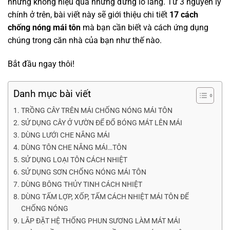
nhưng không hiệu quả nhưng đừng lo lắng. Từ 3 nguyên lý
chính ở trên, bài viết này sẽ giới thiệu chi tiết
17 cách
chống nóng mái tôn
mà bạn cần biết và cách ứng dụng
chúng trong căn nhà của bạn như thế nào.
Bắt đầu ngay thôi!
Danh mục bài viết
TRỒNG CÂY TRÊN MÁI CHỐNG NÓNG MÁI TÔN
SỬ DỤNG CÂY Ở VƯỜN ĐỂ ĐỔ BÓNG MÁT LÊN MÁI
DÙNG LƯỚI CHE NẮNG MÁI
DÙNG TÔN CHE NẮNG MÁI…TÔN
SỬ DỤNG LOẠI TÔN CÁCH NHIỆT
SỬ DỤNG SƠN CHỐNG NÓNG MÁI TÔN
DÙNG BÔNG THỦY TINH CÁCH NHIỆT
DÙNG TẤM LỢP, XỐP, TẤM CÁCH NHIỆT MÁI TÔN ĐỂ
CHỐNG NÓNG
LẮP ĐẶT HỆ THỐNG PHUN SƯƠNG LÀM MÁT MÁI