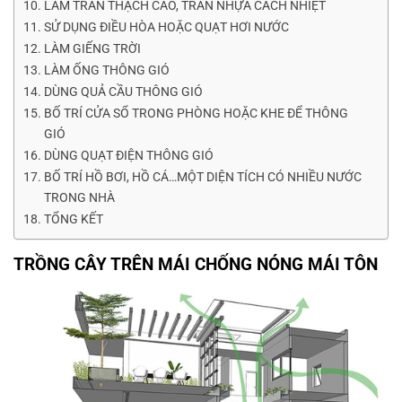
LÀM TRẦN THẠCH CAO, TRẦN NHỰA CÁCH NHIỆT
SỬ DỤNG ĐIỀU HÒA HOẶC QUẠT HƠI NƯỚC
LÀM GIẾNG TRỜI
LÀM ỐNG THÔNG GIÓ
DÙNG QUẢ CẦU THÔNG GIÓ
BỐ TRÍ CỬA SỔ TRONG PHÒNG HOẶC KHE ĐỂ THÔNG
GIÓ
DÙNG QUẠT ĐIỆN THÔNG GIÓ
BỐ TRÍ HỒ BƠI, HỒ CÁ…MỘT DIỆN TÍCH CÓ NHIỀU NƯỚC
TRONG NHÀ
TỔNG KẾT
TRỒNG CÂY TRÊN MÁI CHỐNG NÓNG MÁI TÔN