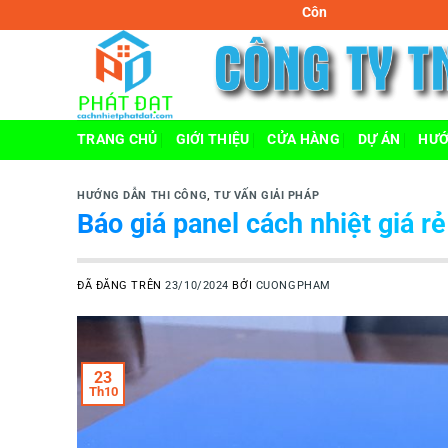
Chuyển
Công ty TNHH MTV cách nhiệt Phát Đạt
đến
nội
dung
TRANG CHỦ
GIỚI THIỆU
CỬA HÀNG
DỰ ÁN
HƯỚ
HƯỚNG DẪN THI CÔNG
,
TƯ VẤN GIẢI PHÁP
Báo giá panel cách nhiệt giá r
ĐÃ ĐĂNG TRÊN
23/10/2024
BỞI
CUONGPHAM
23
Th10