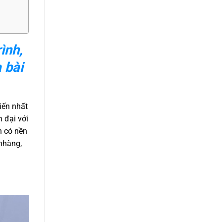
ình,
 bài
iến nhất
n đại với
h có nền
nhàng,