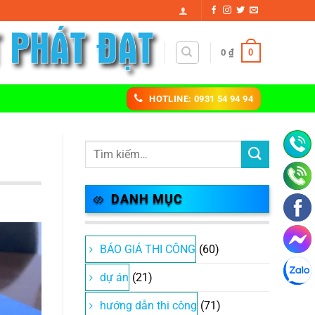
0
0
₫
HOTLINE: 0931 54 94 94
DANH MỤC
BÁO GIÁ THI CÔNG
(60)
dự án
(21)
hướng dẫn thi công
(71)