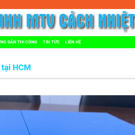
NG DẪN THI CÔNG
TIN TỨC
LIÊN HỆ
ẻ tại HCM