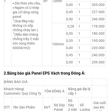
1
m²
75mm
▪ Dài theo yêu cầu,
0,40
1
205.000
▪ Ngàm có U thép
0,45
1
227.000
gia cố tăng cứng
panel
0,50
1
246.000
ꜛ(loại 8kg này
không có xốp
0,28
1
178.000
chống cháy lan )
0,30
1
180.000
ꜛ(Nếu dán màng
chống trầy 2 mặt
0,35
1
195.000
tôn cộng thêm
100mm
6000d/m2)
0,40
1
220.000
0,45
1
240.000
0,50
1
259.000
2.Bảng báo giá Panel EPS Vách trong Đông Á:
BẢNG BÁO GIÁ
Khách Hàng(
Bảng giá đại lý
TÔN ĐÔNG Á
Customer): Quý Công Ty
cấp 1
Độ
Giá cuối
Độ Dày
Dày
Số
STT
Tên Sản Phẩm
ĐVT
sau khi
Panel
2 mặt
Lượng