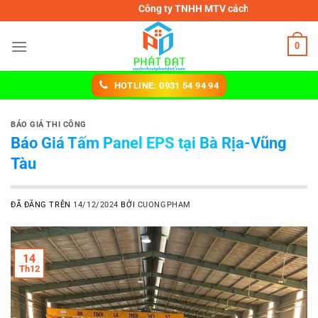
Chuyển
Công ty TNHH MTV cách nhiệt Phát Đạt
đến
nội
0
dung
HOTLINE: 0931 54 94 94
BÁO GIÁ THI CÔNG
Báo Giá Tấm Panel EPS tại Bà Rịa-Vũng
Tàu
ĐÃ ĐĂNG TRÊN
14/12/2024
BỞI
CUONGPHAM
14
Th12