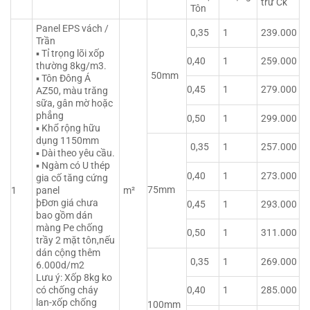
trừ Ck
Tôn
Panel EPS vách /
0,35
1
239.000
Trần
▪ Tỉ trọng lõi xốp
0,40
1
259.000
thường 8kg/m3.
50mm
▪ Tôn Đông Á
0,45
1
279.000
AZ50, màu trăng
sữa, gân mờ hoặc
phẳng
0,50
1
299.000
▪ Khổ rộng hữu
dụng 1150mm
0,35
1
257.000
▪ Dài theo yêu cầu.
▪ Ngàm có U thép
0,40
1
273.000
gia cố tăng cứng
75mm
1
panel
m²
þĐơn giá chưa
0,45
1
293.000
bao gồm dán
màng Pe chống
0,50
1
311.000
trầy 2 mặt tôn,nếu
dán cộng thêm
0,35
1
269.000
6.000d/m2
Lưu ý: Xốp 8kg ko
có chống cháy
0,40
1
285.000
lan-xốp chống
100mm