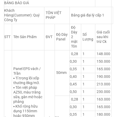
BẢNG BÁO GIÁ
Khách
TÔN VIỆT
Hàng(Customer): Quý
Bảng giá đại lý cấp 1
PHÁP
Công Ty
Độ
Dày
Giá cuối
Độ Dày
Số
STT
Tên Sản Phẩm
ĐVT
2
sau khi
Panel
Lượng
mặt
trừ Ck
Tôn
0,28
1
148.000
0,30
1
150.000
Panel EPS vách /
0,35
1
165.000
50mm
Trần
0,40
1
190.000
▪ Tỉ trọng lõi xốp
thường 8kg/m3.
0,45
1
213.000
▪ Tôn việt pháp
0,50
1
230.000
AZ50, màu trăng
sữa, gân mờ hoặc
0,28
1
163.000
phẳng
▪ Khổ rộng hữu
0,30
1
165.000
dụng 1150mm
0,35
1
180.000
hoặc 950mm