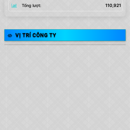
110,921
Tổng lượt:
VỊ TRÍ CÔNG TY