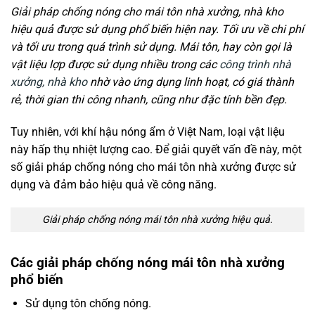
Giải pháp chống nóng cho mái tôn nhà xưởng, nhà kho
hiệu quả được sử dụng phổ biến hiện nay. Tối ưu về chi phí
và tối ưu trong quá trình sử dụng. Mái tôn, hay còn gọi là
vật liệu lợp được sử dụng nhiều trong các
công trình nhà
xưởng, nhà kho
nhờ vào ứng dụng linh hoạt, có giá thành
rẻ, thời gian thi công nhanh, cũng như đặc tính bền đẹp.
Tuy nhiên, với khí hậu nóng ẩm ở Việt Nam, loại vật liệu
này hấp thụ nhiệt lượng cao. Để giải quyết vấn đề này, một
số giải pháp chống nóng cho mái tôn nhà xưởng được sử
dụng và đảm bảo hiệu quả về công năng.
Giải pháp chống nóng mái tôn nhà xưởng hiệu quả.
Các giải pháp chống nóng mái tôn nhà xưởng
phổ biến
Sử dụng tôn chống nóng.