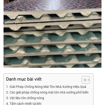
Danh mục bài viết
Giải Pháp Chống Nóng Mái Tôn Nhà Xưởng Hiệu Quả
Các giải pháp chống nóng mái tôn nhà xưởng phổ biến
Vật liệu tôn chống nóng
Tấm cách nhiệt túi khí