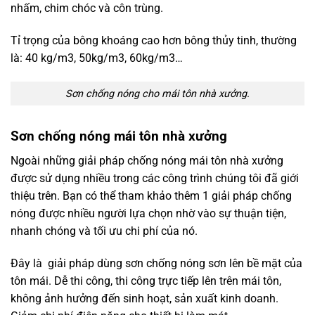
nhấm, chim chóc và côn trùng.
Tỉ trọng của bông khoáng cao hơn bông thủy tinh, thường
là: 40 kg/m3, 50kg/m3, 60kg/m3…
Sơn chống nóng cho mái tôn nhà xưởng.
Sơn chống nóng mái tôn nhà xưởng
Ngoài những giải pháp chống nóng mái tôn nhà xưởng
được sử dụng nhiều trong các công trình chúng tôi đã giới
thiệu trên. Bạn có thể tham khảo thêm 1 giải pháp chống
nóng được nhiều người lựa chọn nhờ vào sự thuận tiện,
nhanh chóng và tối ưu chi phí của nó.
Đây là giải pháp dùng sơn chống nóng sơn lên bề mặt của
tôn mái. Dễ thi công, thi công trực tiếp lên trên mái tôn,
không ảnh hưởng đến sinh hoạt, sản xuất kinh doanh.