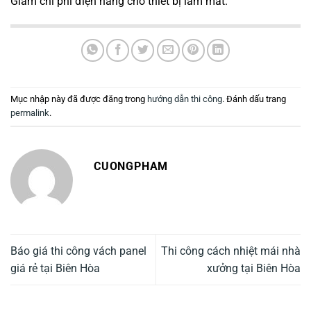
Giảm chi phí điện năng cho thiết bị làm mát.
Mục nhập này đã được đăng trong
hướng dẫn thi công
. Đánh dấu trang
permalink
.
CUONGPHAM
Báo giá thi công vách panel
Thi công cách nhiệt mái nhà
giá rẻ tại Biên Hòa
xưởng tại Biên Hòa