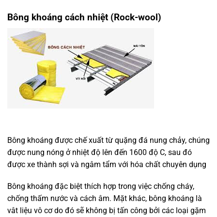
Bông khoáng cách nhiệt (Rock-wool)
Bông khoáng được chế xuất từ quặng đá nung chảy, chúng
được nung nóng ở nhiệt độ lên đến 1600 độ C, sau đó
được xe thành sợi và ngâm tẩm với hóa chất chuyên dụng
Bông khoáng đặc biệt thích hợp trong việc chống cháy,
chống thấm nước và cách âm. Mặt khác, bông khoáng là
vât liệu vô cơ do đó sẽ không bị tấn công bởi các loại gặm