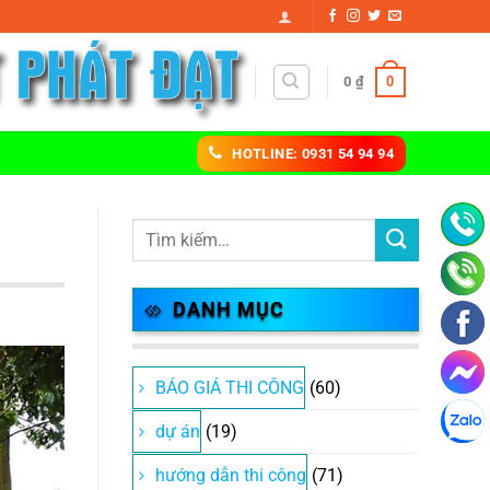
0
0
₫
HOTLINE: 0931 54 94 94
DANH MỤC
BÁO GIÁ THI CÔNG
(60)
dự án
(19)
hướng dẫn thi công
(71)