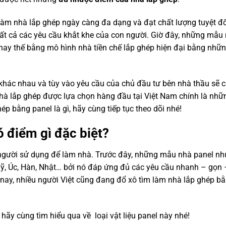
u làm nhà lắp ghép ngày càng đa dạng và đạt chất lượng tuyệt đố
t cả các yêu cầu khắt khe của con người. Giờ đây, những mẫu 
ay thế bằng mô hình nhà tiền chế lắp ghép hiện đại bằng nhữn
khác nhau và tùy vào yêu cầu của chủ đầu tư bên nhà thầu sẽ c
 nhà lắp ghép được lựa chọn hàng đầu tại Việt Nam chính là nh
ép bằng panel là gì, hãy cùng tiếp tục theo dõi nhé!
 điểm gì đặc biệt?
người sử dụng để làm nhà. Trước đây, những mẫu nhà panel nh
Mỹ, Úc, Hàn, Nhật… bởi nó đáp ứng đủ các yêu cầu nhanh – gọn –
 nay, nhiều người Việt cũng đang đổ xô tìm làm nhà lắp ghép bằ
 hãy cùng tìm hiểu qua về loại vật liệu panel này nhé!