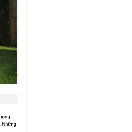
không
p… Những