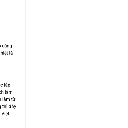
ô cùng
hiệt là
c lắp
ch làm
m làm từ
g thì đây
 Việt