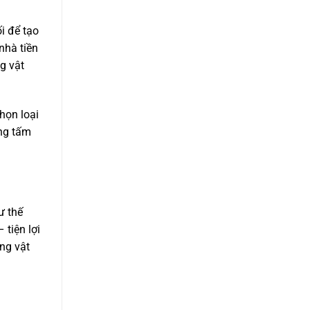
i để tạo
nhà tiền
g vật
họn loại
ững tấm
ư thế
 tiện lợi
ng vật