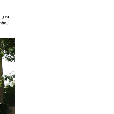
êng và
 nhau