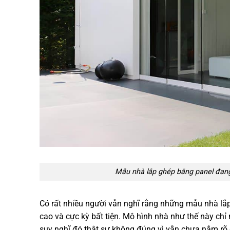
Mẫu nhà lắp ghép bằng panel đang
Có rất nhiều người vẫn nghĩ rằng những mẫu nhà l
cao và cực kỳ bất tiện. Mô hình nhà như thế này ch
suy nghĩ đó thật sự không đúng vì vẫn chưa nắm r