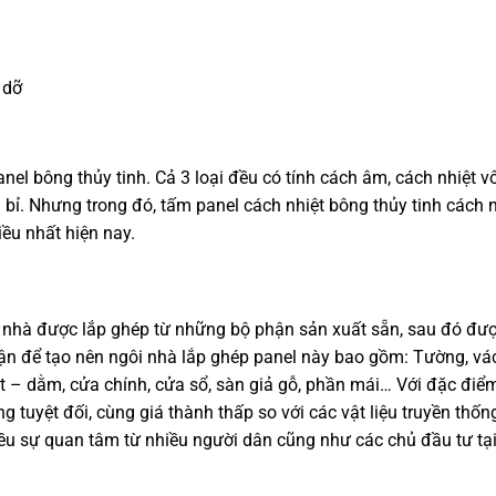
 dỡ
anel bông thủy tinh. Cả 3 loại đều có tính cách âm, cách nhiệt v
 bỉ. Nhưng trong đó, tấm panel cách nhiệt bông thủy tinh cách n
iều nhất hiện nay.
 nhà được lắp ghép từ những bộ phận sản xuất sẵn, sau đó đượ
hận để tạo nên ngôi nhà lắp ghép panel này bao gồm: Tường, vá
ột – dằm, cửa chính, cửa sổ, sàn giả gỗ, phần mái… Với đặc điể
g tuyệt đối, cùng giá thành thấp so với các vật liệu truyền thốn
ều sự quan tâm từ nhiều người dân cũng như các chủ đầu tư tại