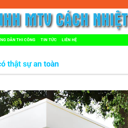
 Phát Đạt
NG DẪN THI CÔNG
TIN TỨC
LIÊN HỆ
ó thật sự an toàn