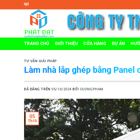
Chuyển
Công ty TNHH MTV cách nhiệt
đến
nội
dung
TRANG CHỦ
GIỚI THIỆU
CỬA HÀNG
DỰ ÁN
HƯỚ
TƯ VẤN GIẢI PHÁP
Làm nhà lắp ghép bằng Panel c
ĐÃ ĐĂNG TRÊN
05/10/2024
BỞI
CUONGPHAM
05
Th10