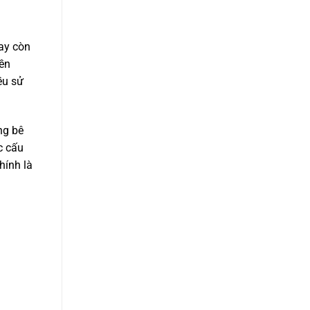
hay còn
yền
ều sử
ng bê
c cấu
hính là