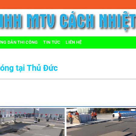
NG DẪN THI CÔNG
TIN TỨC
LIÊN HỆ
óng tại Thủ Đức