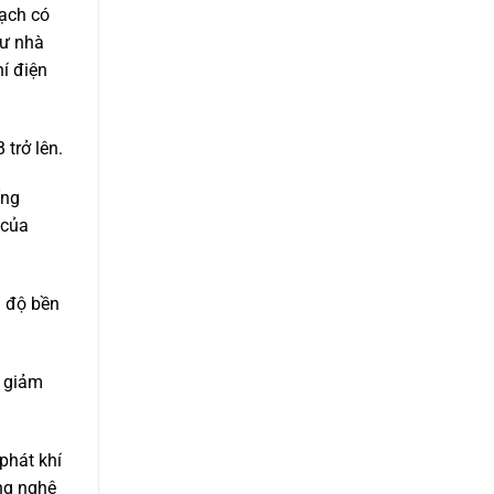
ạch có
hư nhà
í điện
trở lên.
ống
 của
à độ bền
, giảm
phát khí
ng nghệ