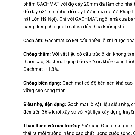
phẩm GACHMAT với độ dày 20mm đã làm cho nhà bạn
độ dày 621mm (như độ dày tường mà người Pháp từng
hát Lớn Hà Nội). Chỉ với GACHMAT, ngôi nhà của bạ
năng dùng cho quạt mát và điều hòa không khí.
Cách âm:
Gachmat có kết cấu nhiều lỗ khí được phâ
Chống thấm:
Với vật liệu có cấu trúc ô kín không t
thấm cao, Gachmat giúp bảo vệ “sức khỏe công trình”
Gachmat ≈ 1,3%.
Chống biến dạng:
Gach mat có độ bền nén khá cao, n
vững cho công trình.
Siêu nhẹ, tiện dụng:
Gach mat là vật liệu siêu nhẹ, c
đến trên 36% khối xây so với vật liệu xây dựng truyền
Thân thiện với môi trường:
Sử dụng Gach mat giúp bả
thải ra môi trường, nâng cao chất lượng cuộc sống