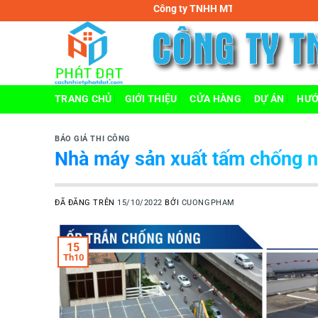
Chuyển
Công ty TNHH MTV cách nhiệt Phát Đạt
đến
nội
dung
TRANG CHỦ
GIỚI THIỆU
CỬA HÀNG
DỰ ÁN
HƯỚ
BÁO GIÁ THI CÔNG
Nhà máy sản xuất tấm chống n
ĐÃ ĐĂNG TRÊN
15/10/2022
BỞI
CUONGPHAM
15
Th10