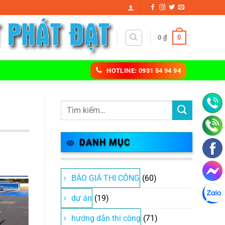
0
0
₫
HOTLINE: 0931 54 94 94
DANH MỤC
BÁO GIÁ THI CÔNG
(60)
dự án
(19)
hướng dẫn thi công
(71)