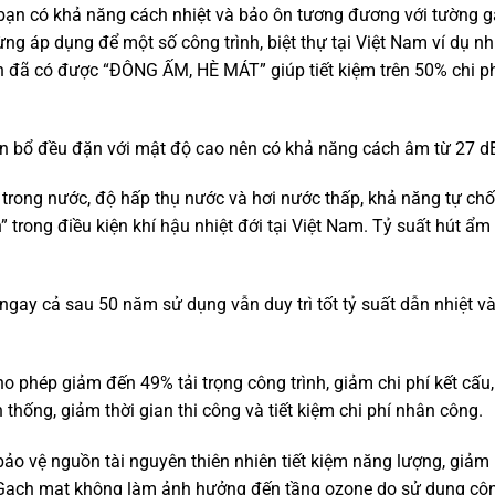
 có khả năng cách nhiệt và bảo ôn tương đương với tường g
 áp dụng để một số công trình, biệt thự tại Việt Nam ví dụ n
n đã có được “ĐÔNG ẤM, HÈ MÁT” giúp tiết kiệm trên 50% chi ph
n bổ đều đặn với mật độ cao nên có khả năng cách âm từ 27 dB 
an trong nước, độ hấp thụ nước và hơi nước thấp, khả năng tự ch
 trong điều kiện khí hậu nhiệt đới tại Việt Nam. Tỷ suất hút ẩm
gay cả sau 50 năm sử dụng vẫn duy trì tốt tỷ suất dẫn nhiệt v
ho phép giảm đến 49% tải trọng công trình, giảm chi phí kết cấu
 thống, giảm thời gian thi công và tiết kiệm chi phí nhân công.
o vệ nguồn tài nguyên thiên nhiên tiết kiệm năng lượng, giảm 
. Gach mat không làm ảnh hưởng đến tầng ozone do sử dụng cô