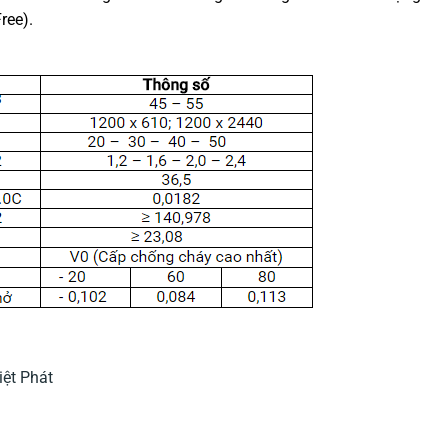
ree).
ệt Phát