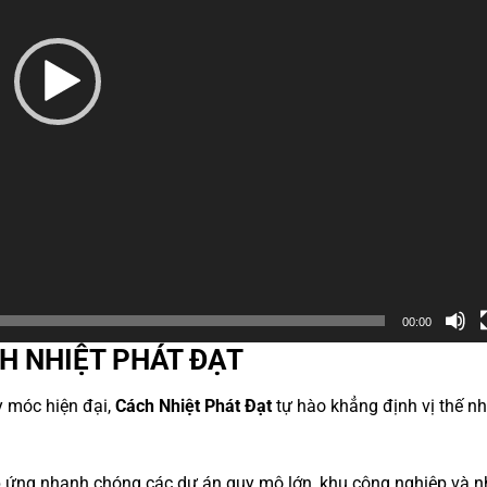
00:00
H NHIỆT PHÁT ĐẠT
y móc hiện đại,
Cách Nhiệt Phát Đạt
tự hào khẳng định vị thế n
 ứng nhanh chóng các dự án quy mô lớn,
khu công nghiệp và n