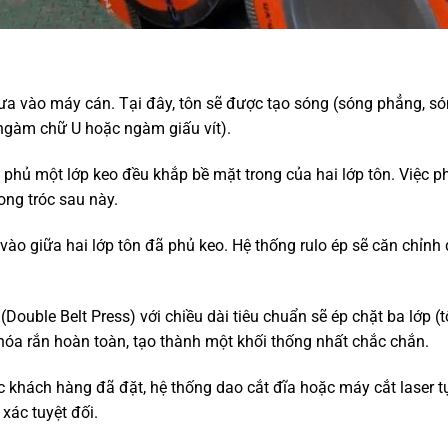
ưa vào máy cán.
Tại đây,
tôn sẽ được tạo sóng (sóng phẳng,
só
(ngàm chữ U hoặc ngàm giấu vít).
phủ một lớp keo đều khắp bề mặt trong của hai lớp tôn.
Việc p
ong tróc sau này.
ào giữa hai lớp tôn đã phủ keo.
Hệ thống rulo ép sẽ căn chỉnh 
(Double Belt Press) với chiều dài tiêu chuẩn sẽ ép chặt ba lớp (
hóa rắn hoàn toàn,
tạo thành một khối thống nhất chắc chắn.
c khách hàng đã đặt,
hệ thống dao cắt đĩa hoặc máy cắt laser 
xác tuyệt đối.