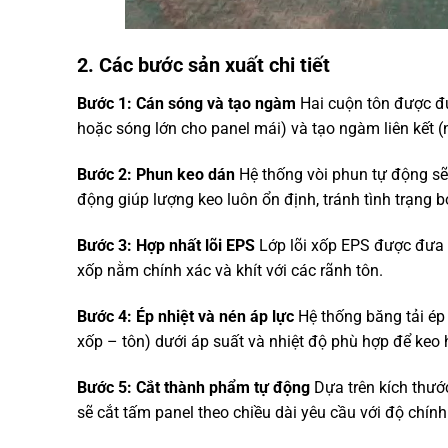
2. Các bước sản xuất chi tiết
Bước 1: Cán sóng và tạo ngàm
Hai cuộn tôn được đ
hoặc sóng lớn cho panel mái) và tạo ngàm liên kết 
Bước 2: Phun keo dán
Hệ thống vòi phun tự động sẽ 
động giúp lượng keo luôn ổn định,
tránh tình trạng b
Bước 3: Hợp nhất lõi EPS
Lớp lõi xốp EPS được đưa v
xốp nằm chính xác và khít với các rãnh tôn.
Bước 4: Ép nhiệt và nén áp lực
Hệ thống băng tải ép 
xốp – tôn) dưới áp suất và nhiệt độ phù hợp để keo 
Bước 5: Cắt thành phẩm tự động
Dựa trên kích thướ
sẽ cắt tấm panel theo chiều dài yêu cầu với độ chính 