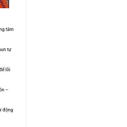
ng tăm
hun tự
để lõi
tôn –
tự động