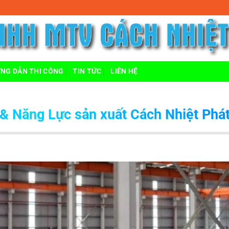
t
NG DẪN THI CÔNG
TIN TỨC
LIÊN HỆ
& Năng Lực sản xuất Cách Nhiệt Phát