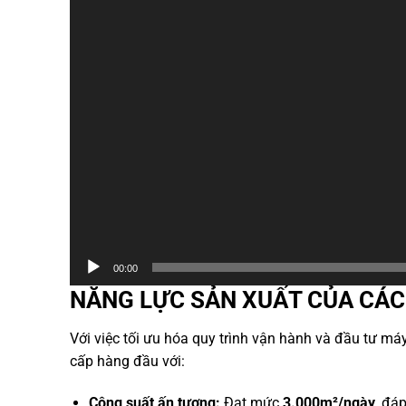
00:00
NĂNG LỰC SẢN XUẤT CỦA CÁC
Với việc tối ưu hóa quy trình vận hành và đầu tư má
cấp hàng đầu với:
Công suất ấn tượng:
Đạt mức
3.000m²/ngày
,
đáp