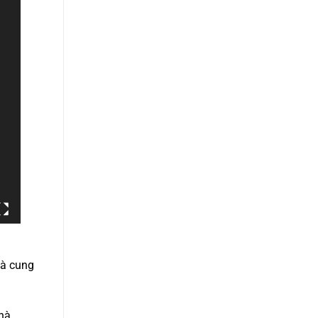
hà cung
hà