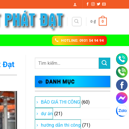
0
0
₫
HOTLINE: 0931 54 94 94
 Đạt
DANH MỤC
BÁO GIÁ THI CÔNG
(60)
dự án
(21)
hướng dẫn thi công
(71)