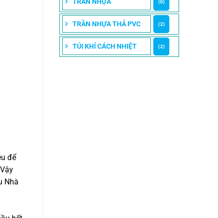
TRẦN NHỰA
(0)
TRẦN NHỰA THẢ PVC
(2)
TÚI KHÍ CÁCH NHIỆT
(2)
ệu để
 Vậy
ệu Nhà