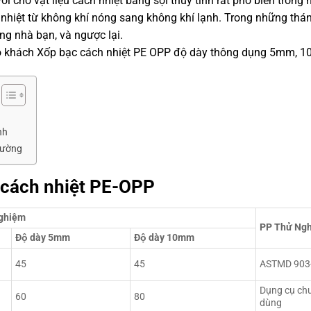
i cho vật liệu cách nhiệt bằng sợi thủy tinh rất phổ biến trong 
 nhiệt từ không khí nóng sang không khí lạnh. Trong những th
ng nhà bạn, và ngược lại.
o khách Xốp bạc cách nhiệt PE OPP độ dày thông dụng 5mm, 
nh
trường
 cách nhiệt PE-OPP
nghiệm
PP Thử Ng
Độ dày 5mm
Độ dày 10mm
45
45
ASTMD 903
Dụng cụ ch
60
80
dùng