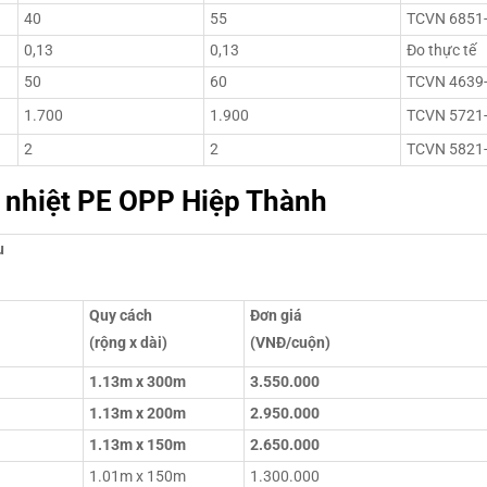
40
55
TCVN 6851
0,13
0,13
Đo thực tế
50
60
TCVN 4639
1.700
1.900
TCVN 5721
2
2
TCVN 5821
 nhiệt PE OPP Hiệp Thành
u
Quy cách
Đơn giá
(rộng x dài)
(VNĐ/cuộn)
1.13m x 300m
3.550.000
1.13m x 200m
2.950.000
1.13m x 150m
2.650.000
1.01m x 150m
1.300.000