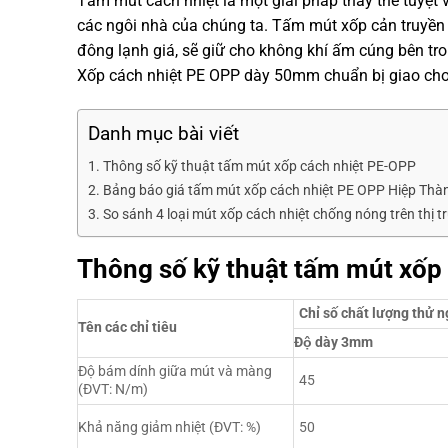
Tấm mút cách nhiệt là một giải pháp thay thế tuyệt vờ
các ngôi nhà của chúng ta. Tấm mút xốp cản truyền
đông lạnh giá, sẽ giữ cho không khí ấm cúng bên tro
Xốp cách nhiệt PE OPP dày 50mm chuẩn bị giao ch
Danh mục bài viết
Thông số kỹ thuật tấm mút xốp cách nhiệt PE-OPP
Bảng báo giá tấm mút xốp cách nhiệt PE OPP Hiệp Thà
So sánh 4 loại mút xốp cách nhiệt chống nóng trên thị 
Thông số kỹ thuật tấm mút xốp
Chỉ số chất lượng thử 
Tên các chỉ tiêu
Độ dày 3mm
Độ bám dính giữa mút và màng
45
(ĐVT: N/m)
Khả năng giảm nhiệt (ĐVT: %)
50