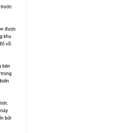
 trước
còn được
ng khu
đổ vỡ.
à bên
 trong
 biến
ình.
 này
ển bởi