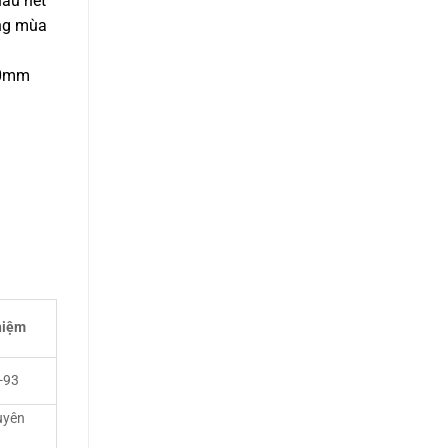
hầu hết
áng mùa
10mm
hiệm
-93
uyên