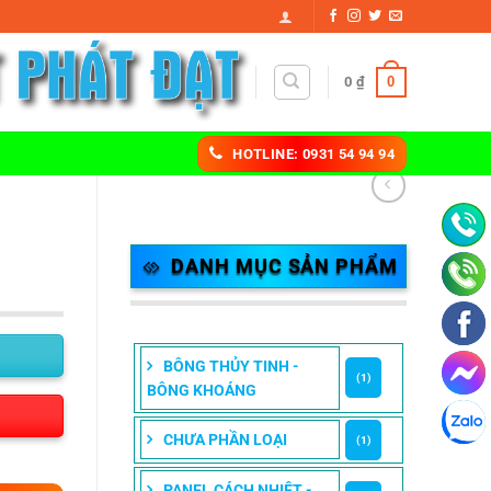
0
0
₫
HOTLINE: 0931 54 94 94
DANH MỤC SẢN PHẨM
BÔNG THỦY TINH -
(1)
BÔNG KHOÁNG
CHƯA PHẦN LOẠI
(1)
PANEL CÁCH NHIỆT -