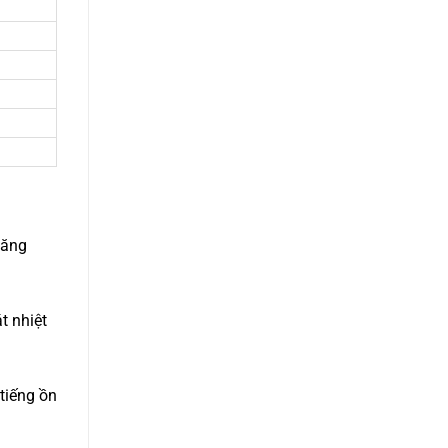
năng
t nhiệt
tiếng ồn