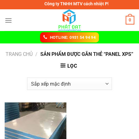
Chuyển
Công ty TNHH MTV cách nhiệt Phát Đạt
đến
nội
0
dung
HOTLINE: 0931 54 94 94
TRANG CHỦ
/
SẢN PHẨM ĐƯỢC GẮN THẺ “PANEL XPS”
LỌC