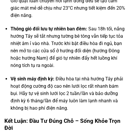
Gió quạt luân chuyển hơi lạnh đồng đều sẽ tạo cảm
giác mát mẻ dễ chịu như 23°C nhưng tiết kiệm đến 20%
điện năng.
Thông gió đối lưu tự nhiên ban đêm:
Sau 18h tối, nắng
hướng Tây sẽ tắt nhưng tường bê tông vẫn tiếp tục tỏa
nhiệt âm ỉ vào nhà. Trước khi bật điều hòa đi ngủ, bạn
nên mở to các cửa sổ ở hướng đối diện (hướng Đông
hoặc hướng Nam) để gió tự nhiên đẩy hết luồng khí
nóng tích tụ ra ngoài.
Vệ sinh máy định kỳ:
Điều hòa tại nhà hướng Tây phải
hoạt động cường độ cao nên lưới lọc rất nhanh bám
bụi. Hãy tự vệ sinh lưới lọc 2 tuần/lần và bảo dưỡng
định kỳ 6 tháng/lần để máy luôn làm lạnh nhanh và
không bị hao phí điện năng.
Kết Luận: Đầu Tư Đúng Chỗ – Sống Khỏe Trọn
Đời