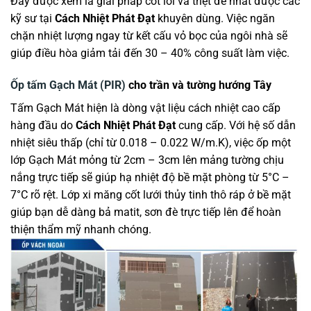
Đây được xem là giải pháp cốt lõi và triệt để nhất được các
kỹ sư tại
Cách Nhiệt Phát Đạt
khuyên dùng. Việc ngăn
chặn nhiệt lượng ngay từ kết cấu vỏ bọc của ngôi nhà sẽ
giúp điều hòa giảm tải đến 30 – 40% công suất làm việc.
Ốp tấm Gạch Mát (PIR)
cho trần và tường hướng Tây
Tấm Gạch Mát hiện là dòng vật liệu cách nhiệt cao cấp
hàng đầu do
Cách Nhiệt Phát Đạt
cung cấp
. Với hệ số dẫn
nhiệt siêu thấp (chỉ từ 0.018 – 0.022 W/m.K), việc ốp một
lớp Gạch Mát mỏng từ 2cm – 3cm lên mảng tường chịu
nắng trực tiếp sẽ giúp hạ nhiệt độ bề mặt phòng từ 5°C –
7°C rõ rệt
. Lớp xi măng cốt lưới thủy tinh thô ráp ở bề mặt
giúp bạn dễ dàng bả matit, sơn đè trực tiếp lên để hoàn
thiện thẩm mỹ nhanh chóng
.