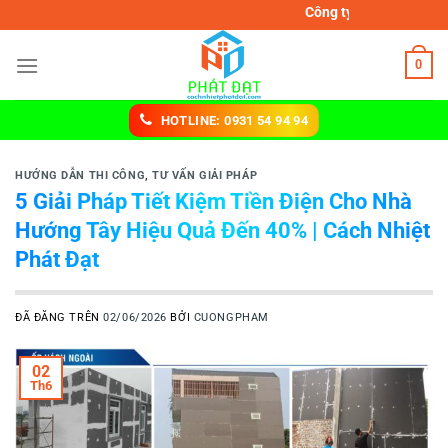
Chuyển
Công ty TNHH MTV cách nhiệt P
đến
nội
0
dung
HOTLINE: 0931 54 94 94
HƯỚNG DẪN THI CÔNG
,
TƯ VẤN GIẢI PHÁP
5 Giải Pháp Tiết Kiệm Tiền Điện Cho Nhà
Hướng Tây Hiệu Quả Đến 40% | Cách Nhiệt
Phát Đạt
ĐÃ ĐĂNG TRÊN
02/06/2026
BỞI
CUONGPHAM
02
Th6