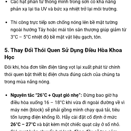
Các hạt phân tử thông minh trong sơn có khả năng
phản xạ lại tia UV và bức xạ nhiệt trở lại môi trường.
Thi công trực tiếp sơn chống nóng lên bề mặt tường
ngoài hướng Tây hoặc mái tôn sân thượng giúp giảm từ
3°C – 5°C nhiệt độ bề mặt vật liệu gạch, tôn.
5. Thay Đổi Thói Quen Sử Dụng Điều Hòa Khoa
Học
Đôi khi, hóa đơn tiền điện tăng vọt lại xuất phát từ chính
thói quen bật thiết bị điện chưa đúng cách của chúng ta
trong mùa nắng nóng.
Nguyên tắc “26°C + Quạt gió nhẹ”:
Đừng bao giờ hạ
điều hòa xuống 16 – 18°C khi vừa đi ngoài đường về vì
máy nén (block) sẽ phải gồng mình chạy quá tải, tiêu
tốn lượng điện khổng lồ. Hãy cài đặt cố định ở mức
26°C – 27°C
và bật kèm một chiếc quạt cây ở số nhỏ.