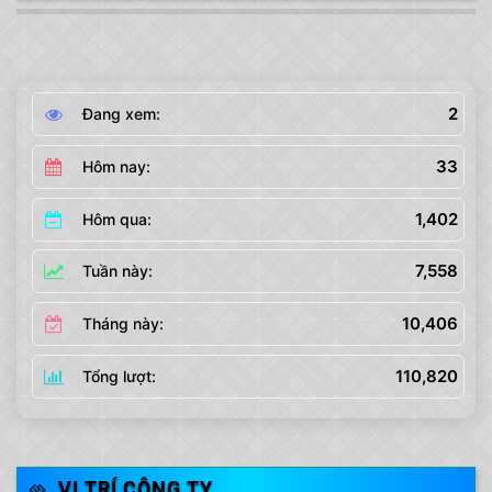
2
Đang xem:
33
Hôm nay:
1,402
Hôm qua:
7,558
Tuần này:
10,406
Tháng này:
110,820
Tổng lượt:
VỊ TRÍ CÔNG TY