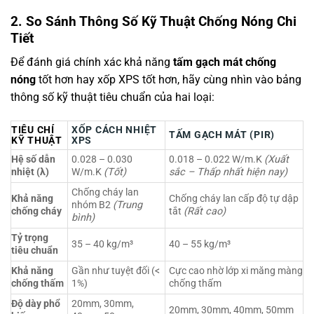
2. So Sánh Thông Số Kỹ Thuật Chống Nóng Chi
Tiết
Để đánh giá chính xác khả năng
tấm gạch mát chống
nóng
tốt hơn hay xốp XPS tốt hơn, hãy cùng nhìn vào bảng
thông số kỹ thuật tiêu chuẩn của hai loại:
TIÊU CHÍ
XỐP CÁCH NHIỆT
TẤM GẠCH MÁT (PIR)
KỸ THUẬT
XPS
Hệ số dẫn
0.028 – 0.030
0.018 – 0.022 W/m.K
(Xuất
nhiệt (
λ
)
W/m.K
(Tốt)
sắc – Thấp nhất hiện nay)
Chống cháy lan
Khả năng
Chống cháy lan cấp độ tự dập
nhóm B2
(Trung
chống cháy
tắt
(Rất cao)
bình)
Tỷ trọng
35 – 40 kg/m³
40 – 55 kg/m³
tiêu chuẩn
Khả năng
Gần như tuyệt đối (<
Cực cao nhờ lớp xi măng màng
chống thấm
1%)
chống thấm
Độ dày phổ
20mm, 30mm,
20mm, 30mm, 40mm, 50mm