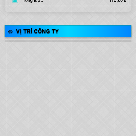
110,679
Tổng lượt:
VỊ TRÍ CÔNG TY