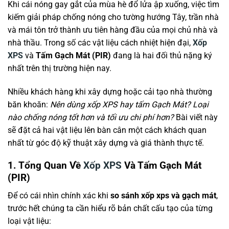
Khi cái nóng gay gắt của mùa hè đổ lửa ập xuống, việc tìm
kiếm giải pháp chống nóng cho tường hướng Tây, trần nhà
và mái tôn trở thành ưu tiên hàng đầu của mọi chủ nhà và
nhà thầu. Trong số các vật liệu cách nhiệt hiện đại,
Xốp
XPS
và
Tấm Gạch Mát (PIR)
đang là hai đối thủ nặng ký
nhất trên thị trường hiện nay.
Nhiều khách hàng khi xây dựng hoặc cải tạo nhà thường
băn khoăn:
Nên dùng xốp XPS hay tấm Gạch Mát? Loại
nào chống nóng tốt hơn và tối ưu chi phí hơn?
Bài viết này
sẽ đặt cả hai vật liệu lên bàn cân một cách khách quan
nhất từ góc độ kỹ thuật xây dựng và giá thành thực tế.
1. Tổng Quan Về
Xốp XPS
Và Tấm Gạch Mát
(PIR)
Để có cái nhìn chính xác khi
so sánh xốp xps và gạch mát
,
trước hết chúng ta cần hiểu rõ bản chất cấu tạo của từng
loại vật liệu: