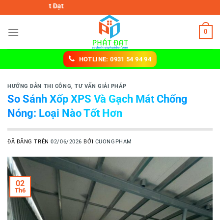
Chuyển
Công ty TNHH MTV cá
đến
nội
0
dung
HOTLINE: 0931 54 94 94
HƯỚNG DẪN THI CÔNG
,
TƯ VẤN GIẢI PHÁP
So Sánh Xốp XPS Và Gạch Mát Chống
Nóng: Loại Nào Tốt Hơn
ĐÃ ĐĂNG TRÊN
02/06/2026
BỞI
CUONGPHAM
02
Th6