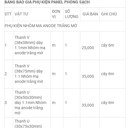
BẢNG BÁO GIÁ PHỤ KIỆN PANEL PHÒNG SẠCH
ĐƠN
SỐ
STT
VẬT TƯ
GIÁ BÁN
GHI CHÚ
VỊ
LƯỢNG
PHỤ KIỆN NHÔM MẠ ANODE TRẮNG MỜ
Thanh V
(38x38mm) dày
1
m
1
cây 6m
1.1mm Nhôm mạ
25,000
anode trắng mờ
Thanh V
(38x75mm) dày
2
m
1
cây 6m
1.1 Nhôm mạ
35,000
anode trắng mờ
Thanh U
(30x50x30mm)
3
dày 1.1mm Nhôm
m
1
cây 6m
33,000
mạ anode trắng
mờ
Thanh U
(30x75x30mm)