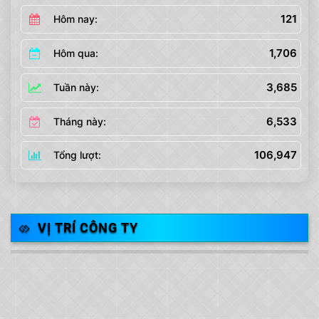
121
Hôm nay:
1,706
Hôm qua:
3,685
Tuần này:
6,533
Tháng này:
106,947
Tổng lượt:
VỊ TRÍ CÔNG TY