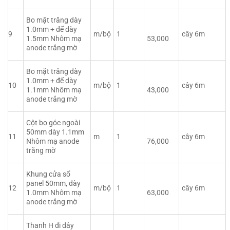
Bo mặt trăng dày
1.0mm + đế dày
9
m/bộ
1
cây 6m
1.5mm Nhôm mạ
53,000
anode trắng mờ
Bo mặt trăng dày
1.0mm + đế dày
10
m/bộ
1
cây 6m
1.1mm Nhôm mạ
43,000
anode trắng mờ
Cột bo góc ngoài
50mm dày 1.1mm
11
m
1
cây 6m
Nhôm mạ anode
76,000
trắng mờ
Khung cửa sổ
panel 50mm, dày
12
m/bộ
1
cây 6m
1.0mm Nhôm mạ
63,000
anode trắng mờ
Thanh H đi dây