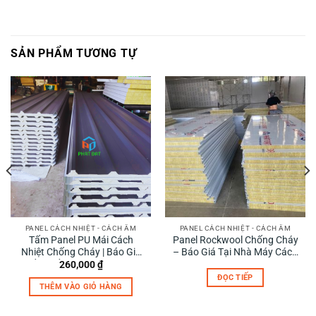
SẢN PHẨM TƯƠNG TỰ
PANEL CÁCH NHIỆT - CÁCH ÂM
PANEL CÁCH NHIỆT - CÁCH ÂM
Tấm Panel PU Mái Cách
Panel Rockwool Chống Cháy
Nhiệt Chống Cháy | Báo Giá
– Báo Giá Tại Nhà Máy Cách
Tốt Nhất 2025 – Phát Đạt
Nhiệt Phát Đạt
260,000
₫
ĐỌC TIẾP
THÊM VÀO GIỎ HÀNG