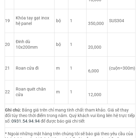
Khóa tay gạt inox
19
bộ
1
SUS304
hệ panel
350,000
Đinh dù
20
bộ
1
10x200mm
20,000
21
Roan cửa đi
m
1
(cuộn=300m)
6,000
Roan quét chân
22
m
1
cửa
12,000
Ghi chú:
Bảng giá trên chỉ mang tính chất tham khảo. Giá sẽ thay
đổi tùy theo thời điểm trong năm. Quý khách vui lòng liên hệ trực tiếp
số:
0931.54.94.94
để được báo giá chi tiết
* Ngoài những mặt hàng trên chúng tôi sẽ báo giá theo yêu cầu của