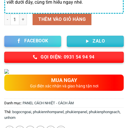
viết dưới đây, cùng tìm hiểu ngay nhé.
Số lượng
THÊM VÀO GIỎ HÀNG
FACEBOOK
ZALO
GỌI ĐIỆN: 0931 54 94 94
MUA NGAY
Gọi điện xác nhận và giao hàng tận nơi
Danh mục:
PANEL CÁCH NHIỆT - CÁCH ÂM
Thẻ:
bogocngoai
,
phukiennhompanel
,
phukienpanel
,
phukienphongsach
,
unhom