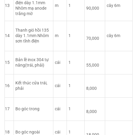
điện dày 1.1mm
13
m
1
cây 6m
Nhôm mạ anode
90,000
trắng mờ
Thanh gió hồi 135
14
dày 1.1mm Nhôm
m
1
cây 6m
70,000
sơn tĩnh điện
Bản lề inox 304 tự
15
cái
1
nâng(trái, phải)
55,000
Kết thúc cửa trái,
16
cái
1
phải
8,000
17
Bo góc trong
cái
1
8,000
18
Bo góc ngoài
cái
1
18,000