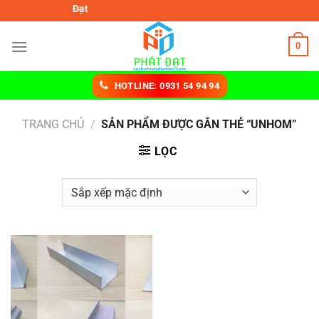
Chuyển
h nhiệt Phát Đạt
đến
nội
0
dung
HOTLINE: 0931 54 94 94
TRANG CHỦ
/
SẢN PHẨM ĐƯỢC GẮN THẺ “UNHOM”
LỌC