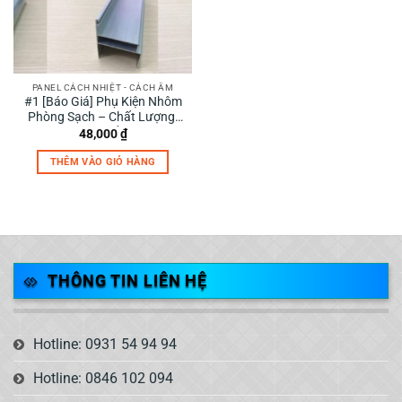
PANEL CÁCH NHIỆT - CÁCH ÂM
#1 [Báo Giá] Phụ Kiện Nhôm
Phòng Sạch – Chất Lượng,
Giá Tốt
48,000
₫
THÊM VÀO GIỎ HÀNG
THÔNG TIN LIÊN HỆ
Hotline: 0931 54 94 94
Hotline: 0846 102 094