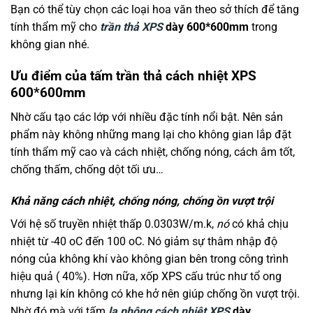
Bạn có thể tùy chọn các loại hoa văn theo sở thích để tăng
tính thẩm mỹ cho
trần thả XPS
dày 600*600mm
trong
không gian nhé.
Ưu điểm của tấm trần thả cách nhiệt XPS
600*600mm
Nhờ cấu tạo các lớp với nhiều đặc tính nổi bật. Nên sản
phẩm này không những mang lại cho không gian lắp đặt
tính thẩm mỹ cao và cách nhiệt, chống nóng, cách âm tốt,
chống thấm, chống dột tối ưu…
Khả năng cách nhiệt, chống nóng, chống ồn vượt trội
Với hệ số truyền nhiệt thấp 0.0303W/m.k,
nó
có khả chịu
nhiệt từ -40 oC đến 100 oC. Nó giảm sự thâm nhập độ
nóng của không khí vào không gian bên trong công trình
hiệu quả ( 40%). Hơn nữa, xốp XPS cấu trúc như tổ ong
nhưng lại kín không có khe hở nên giúp chống ồn vượt trội.
Nhờ đó mà với tấm
la phông cách nhiệt XPS
dày