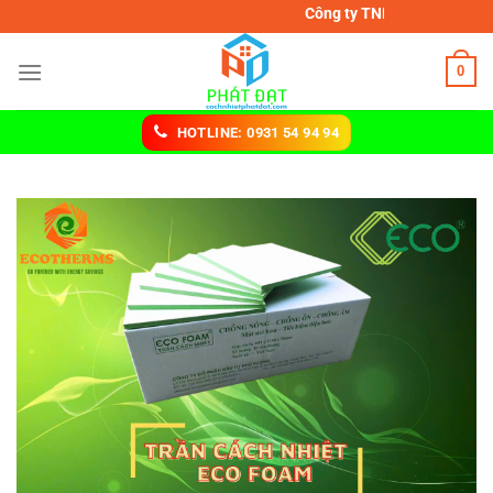
Chuyển
Công ty TNHH MTV cách nhiệt Phát Đạt
đến
nội
0
dung
HOTLINE: 0931 54 94 94