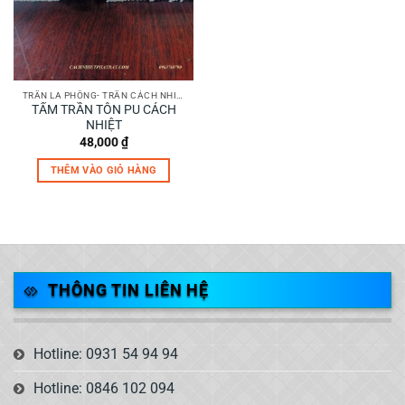
TRẦN LA PHÔNG- TRẦN CÁCH NHIỆT
TẤM TRẦN TÔN PU CÁCH
NHIỆT
48,000
₫
THÊM VÀO GIỎ HÀNG
THÔNG TIN LIÊN HỆ
Hotline: 0931 54 94 94
Hotline: 0846 102 094