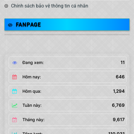
Chính sách bảo vệ thông tin cá nhân
FANPAGE
11
Đang xem:
646
Hôm nay:
1,294
Hôm qua:
6,769
Tuần này:
9,617
Tháng này:
110,031
Tổng lượt: