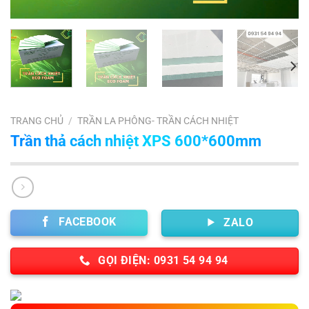
TRANG CHỦ
/
TRẦN LA PHÔNG- TRẦN CÁCH NHIỆT
Trần thả cách nhiệt XPS 600*600mm
FACEBOOK
ZALO
GỌI ĐIỆN: 0931 54 94 94