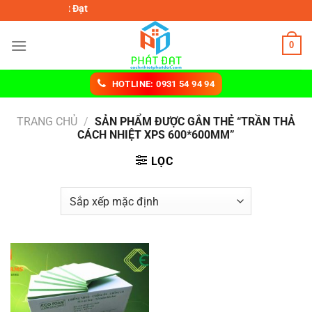
Chuyển
h nhiệt Phát Đạt
đến
nội
0
dung
HOTLINE: 0931 54 94 94
TRANG CHỦ
/
SẢN PHẨM ĐƯỢC GẮN THẺ “TRẦN THẢ
CÁCH NHIỆT XPS 600*600MM”
LỌC