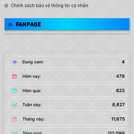
Chính sách bảo vệ thông tin cá nhân
FANPAGE
4
Đang xem:
479
Hôm nay:
823
Hôm qua:
8,827
Tuần này:
11,675
Tháng này:
112,089
Tổng lượt: